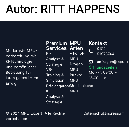
Autor:
RITT HAPPENS
Premium
MPU-
Kontakt
Services
Arten
0152
Modernste MPU-
KI-
Alkohol-
51973744
Vorbereitung mit
Analyse &
MPU
KI-Technologie
anfragen@mpuex
Drogen-
Strategie
und persönlicher
Öffnungszeiten
VR-
MPU
Betreuung für
Mo.-Fr. 09:00 –
Punkte-
Training &
Ihren garantierten
18:00 Uhr
MPU
Simulation
Erfolg.
Medizinische
Erfolgsgarantie
KI-
MPU
Analyse &
Strategie
© 2024 MPU Expert. Alle Rechte
Datenschutz
Impressum
vorbehalten.